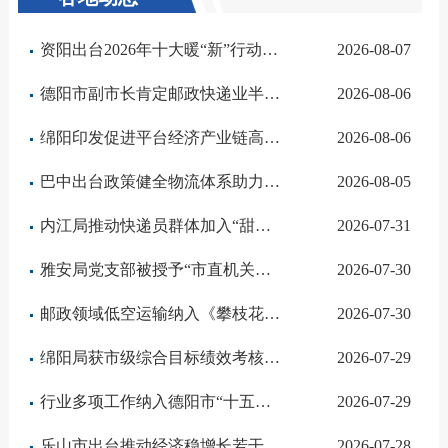
资阳出台2026年十大暖“新”行动精准落地多项举措 暖心护航快递从业人员
2026-08-07
德阳市副市长肯定邮政快递业半年工作成效
2026-08-06
绵阳印发促进平台经济产业链高质量发展若干措施助推快递电商深度融合
2026-08-06
巴中出台政策健全物流体系助力特色农产品出川出海
2026-08-05
内江局推动快递员群体加入“甜城义警”赋能基层社会治理
2026-07-31
雅安局党支部被授予“市直机关先进基层党组织”称号
2026-07-30
邮政领域低空运输纳入《攀枝花市低空经济产业2026年重点工作任务》
2026-07-30
绵阳局获市级综合目标绩效考核一等次
2026-07-29
行业多项工作纳入德阳市“十五五”规划纲要
2026-07-29
乐山市出台推动经济稳增长若干政策措施行业发展获支持
2026-07-28