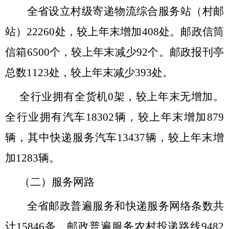
全省设立村级寄递物流综合服务站（村邮
站）
22260
处，较上年末增加
408
处。邮政信筒
信箱
6500
个，较上年末减少
92
个。邮政报刊亭
总数
1123
处，较上年末减少
393
处。
全行业拥有全货机
0
架，较上年末
无增加
。
全行业拥有汽车
18302
辆，较上年末增加
879
辆，其中快递服务汽车
13437
辆，较上年末增
加
1283
辆。
（二）服务网路
全省邮政普遍服务和快递服务网络条数共
计
15846
条。邮政普遍服务农村投递路线
9482