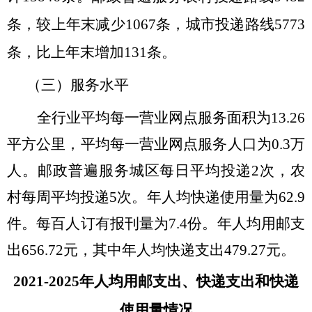
条，较上年末减少
1067
条，城市投递路线
5773
条，比上年末增加
131
条。
（三）服务水平
全
行业
平均每一营业网点服务面积为
13.26
平方公里，平均每一营业网点服务人口为
0.3万
人。
邮政普遍服务城区每日平均投递
2次，农
村每周平均投递
5
次。
年人均快递使用量为
62.9
件。每百人订有报刊量为
7.4
份。年人均用邮支
出
656.72
元，其中年人均快递支出
479.27
元
。
2021-2025年人均用邮支出、快递支出和快递
使用量情况