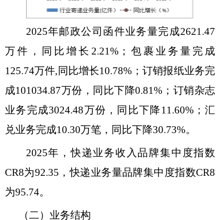
2025年邮政
公司
函件业务量完成
2621.47
万
件，同比
增长
2.21
%；包裹业务量完成
125.74
万件
,同比
增长
10.78
%；订销报纸业务完
成
101034.87万
份，同比下降
0.81
%；订销杂志
业务完成
3024.48万
份，同比下降
11.60
%；汇
兑业务完成
10.30
万笔，同比下降
30.73
%。
2025年，快递业务收入品牌集中度指数
CR8为
92.35
，快递业务量品牌集中度指数
CR8
为95.
74
。
（二）业务结构