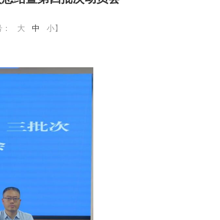
号：
大
中
小
】