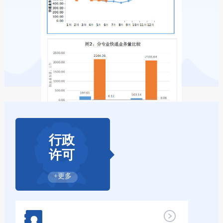
行政
许可
+更多