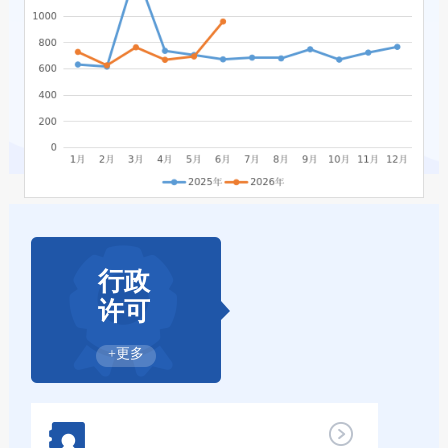
行政
许可
+更多