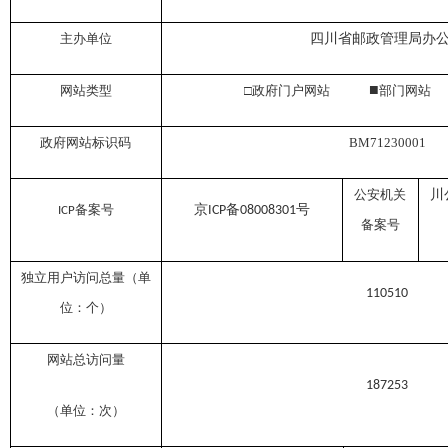
主办单位
四川省邮政管理局办
■
网站类型
□政府门户网站
部门网
政府网站标识码
BM71230001
公安机关
川
备案号
京
备
号
ICP
08008301
ICP
备案号
独立用户访问总量（单
110510
位：个）
网站总访问量
187253
（单位：次）