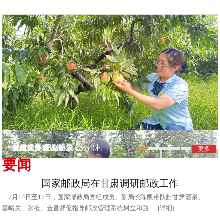
党旗领航 爱心助农
邮政服务下沉 鲜果高效出村
直播带货促农增收
低空经济 邮政助农
杨梅之乡寄递畅
更多
要闻
国家邮政局在甘肃调研邮政工作
7月14日至17日，国家邮政局党组成员、副局长陈凯带队赴甘肃酒泉、
嘉峪关、张掖、金昌督促指导邮政管理系统树立和践......[详细]